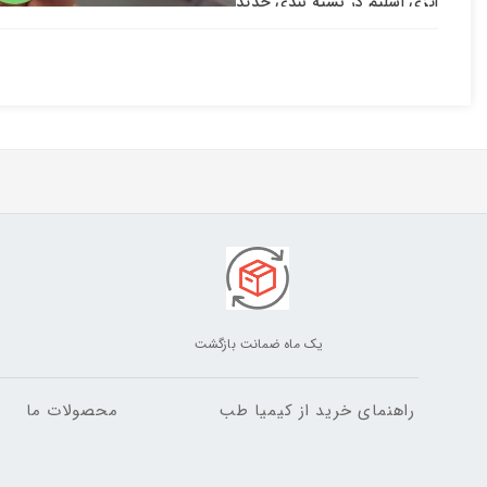
ایزی اسلیم در بسته بندی جدید
را از ما بخواهید شرکت کیمیا طب نمایندگی برترین داروهای لاغری دنی
مکانیسم کپسول لاغری ایزی اسلیم:
کاهش اشتها،کاهش سایز ،چربی سوز ،میانگین میزان تاثیرپذیری ۷الی ۱۰ کیلو در هر دوره ،جلوگیری از تبدیل قند اظافی به چربی ،خونساز ،کاهش دهنده نفخ و ورم ،بیشترین تاثیر بر چربیهای شکم-پهلو-ران
کپسول لاغری ایزی اسلیم
کپسول لاغری ایزی اسلیم فعالیت متابولیک مولکول های چربی را افزا
Image result for metabolic fat burner
ایزی اسلیم اشتها شما را کاهش میدهد
این محصول اشتها شما را قطع کرده و بدنتان را وادار میکند تا از چرب
ازیزی یک قرص لاغری خیلی قوی میباشد که اشتها را تا حد صفر کا
یک ماه ضمانت بازگشت
طریقه مصرف
یک کپسول نیم ساعت بعد از مصرف صبحانه کامل
راهنمای خرید از کیمیا طب
محصولات ما
تذکر:افرادی که ناراحتی قلبی،فشار خون بالا،افسردگی وآسم دارند با
میزان کاهش