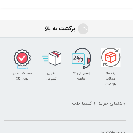
پزشک مشورت کنید .
بیش از میزان دوز پیشنهادی روی محصول مصرف نکنید .
افرادی که تحت درمان قرار دارند، بیماری خاص دارند یا خانم های باردار
برگشت به بالا
بدون اجازه پزشک مصرف نکنند .
در صورت مشاهده هرگونه علائم حساسیت به پزشک مراجعه کنید .
هشدارهای روی جلد را قبل از مصرف مطالعه کنید .
بهتر است قبل از مصرف با مربی، پزشک و یا کارشناس تغذیه مشورت کنید
.
یک ماه
پشتیبانی 24
تحویل
ضمانت اصلی
ضمانت
ساعته
اکسپرس
بودن کالا
ممکن است تصویر مورد استفاده از محصول در وبسایت ٬ در برخی
بازگشت
جزئیات متفاوت از محصول ارسالی باشد . علت این موضوع ایجاد تغییرات
جزئی در بسته بندی محصول تولید شده توسط کمپانی تولید کننده در
راهنمای خرید از کیمیا طب
هر سری ساخت جدید به منظور جلوگیری از تقلب و کپی کاری افراد
سودجو و متقلب میباشد و در وبسایت مرجع هر برند این موضوع قابل
پیگیری است . وبسایت کمپانی تولید کننده هر محصول در قسمت
محصولات ما