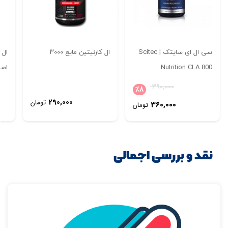
سی ال ای سایتک | Scitec
ال کارنیتین مایع ۳۰۰۰
Nutrition CLA 800
اصل
قیمت
390,000
٪
8
اصلی:
290,000
قیمت
تومان
360,000
تومان
390,000 تومان
فعلی:
بود.
360,000 تومان.
تصاویر رسمی
نقد و بررسی اجمالی