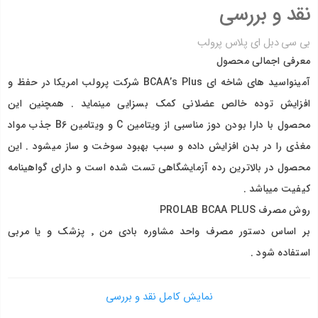
نقد و بررسی
بی سی دبل ای پلاس پرولب
معرفی اجمالی محصول
آمینواسید های شاخه ای BCAA’s Plus شرکت پرولب امریکا در حفظ و
افزایش توده خالص عضلانی کمک بسزایی مینماید . همچنین این
محصول با دارا بودن دوز مناسبی از ویتامین C و ویتامین B6 جذب مواد
مغذی را در بدن افزایش داده و سبب بهبود سوخت و ساز میشود . این
محصول در بالاترین رده آزمایشگاهی تست شده است و دارای گواهینامه
کیفیت میباشد .
روش مصرف PROLAB BCAA PLUS
بر اساس دستور مصرف واحد مشاوره بادی من ٬ پزشک و یا مربی
استفاده شود .
هشدار :
افراد زیر ۱۸ سال مصرف نکنند .
نمایش کامل نقد و بررسی
در صورت حساسیت به شیر، بادام، سویا یا تخم مرغ قبل از مصرف یا