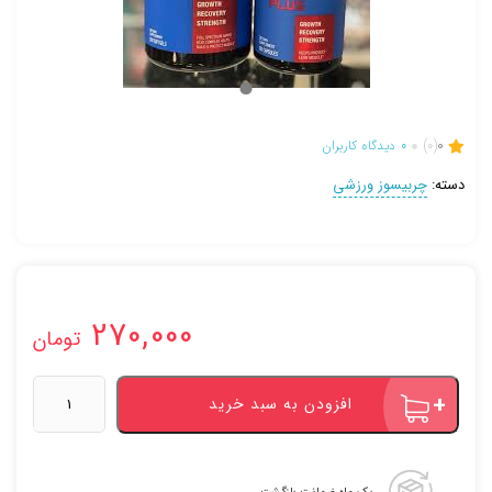
0
(0)
0
دیدگاه کاربران
دسته:
چربیسوز ورزشی
270,000
تومان
بی
افزودن به سبد خرید
سی
دبل
ای
پلاس
یک ماه ضمانت بازگشت