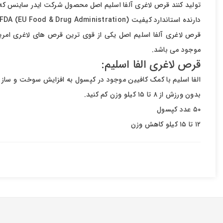
تولید کنند قرص لاغری آلفا اسلیم اصل محصول شرکت ایدر ساینس که 
دارنده استاندارد کیفیت FDA (EU Food & Drug Administration)
قرص لاغری آلفا اسلیم اصل یکی از قوی ترین قرص های لاغری امریکا
موجود می باشد.
قرص لاغری الفا اسلیم:
الفا اسلیم با کمک کافیین موجود در کپسول به افزایش سوخت و ساز 
بدون ورزش از ۸ تا ۱۵ کیلو وزن کم کنید.
۵۰ عدد کپسول
۱۲ تا ۱۵ کیلو کاهش وزن
قرص لاغری آلفا چربی ها را دفع کرده و ویتامین ها را جذب بدن می ن
تکنولوژی جدید چای سبز و بسیار قدرتمند در چربی سوزی مناسب برای 
آزمایشات کلینیکی اثرات آلفا اسلیم را به صورت زیرنشان داده است :
۱- از شکل گیری چربی جلوگیری میکند.
۲- سوزاندن چربی را افزایش می دهد
۳- از تولید دوباره چربی و گوشت اضافه ممانعت به عمل می آورد