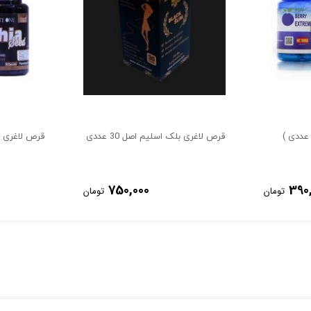
قرص لاغری بلک اسلیم اصل 30 عددی
قرص لاغری چیا 
750,000
390
تومان
تومان
های اجتماعی