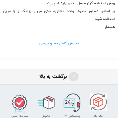
روش استفاده گینر ماسل مکس بلید اسپورت
بر اساس دستور مصرف واحد مشاوره بادی من ٬ پزشک و یا مربی
استفاده شود .
هشدار :
افراد زیر ۱۸ سال مصرف نکنند .
در صورت حساسیت به شیر، بادام، سویا یا تخم مرغ قبل از مصرف یا
نمایش کامل نقد و بررسی
پزشک مشورت کنید .
بیش از میزان دوز پیشنهادی روی محصول مصرف نکنید .
افرادی که تحت درمان قرار دارند، بیماری خاص دارند یا خانم های باردار
بدون اجازه پزشک مصرف نکنند .
برگشت به بالا
در صورت مشاهده هرگونه علائم حساسیت به پزشک مراجعه کنید .
هشدارهای روی جلد را قبل از مصرف مطالعه کنید .
بهتر است قبل از مصرف با مربی، پزشک و یا کارشناس تغذیه مشورت کنید
.
ممکن است تصویر مورد استفاده از محصول در وبسایت ٬ در برخی
یک ماه
پشتیبانی 24
تحویل
ضمانت اصلی