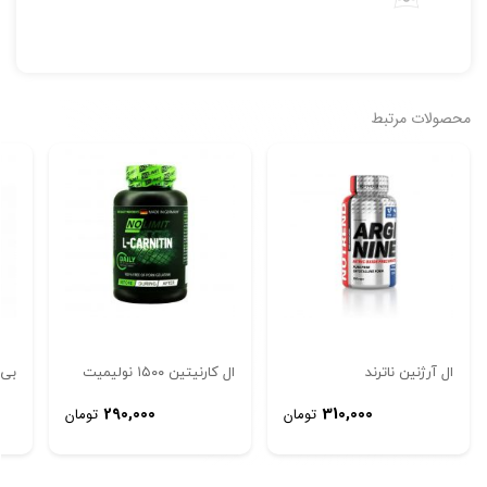
محصولات مرتبط
ال آرژنین ناترند
ال کارنیتین ۱۵۰۰ نولیمیت
بی 
290,000
310,000
تومان
تومان
تصاویر رسمی