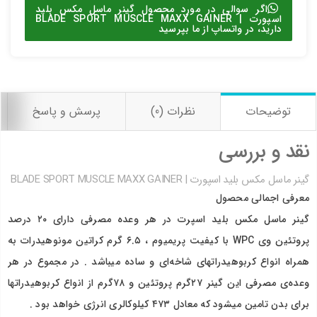
اگر سوالی در مورد محصول گینر ماسل مکس بلید
اسپورت | BLADE SPORT MUSCLE MAXX GAINER
دارید، در واتساپ از ما بپرسید
توضیحات
نظرات (0)
پرسش و پاسخ
نقد و بررسی
گینر ماسل مکس بلید اسپورت | BLADE SPORT MUSCLE MAXX GAINER
معرفی اجمالی محصول
گینر ماسل مکس بلید اسپرت در هر وعده مصرفی دارای ۲۰ درصد
پروتئین وی WPC با کیفیت پریمیوم ، ۶.۵ گرم کراتین مونوهیدرات به
همراه انواع کربوهیدراتهای شاخه‌ای و ساده میباشد . در مجموع در هر
وعده‌ی مصرفی این گینر ۲۷گرم پروتئین و ۷۸گرم از انواع کربوهیدراتها
برای بدن تامین میشود که معادل ۴۷۳ کیلوکالری انرژی خواهد بود .